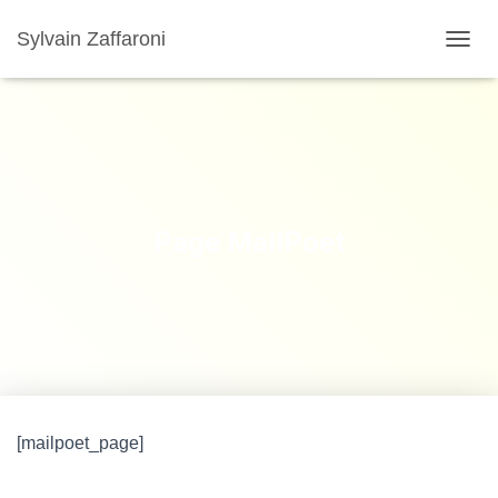
Sylvain Zaffaroni
TOGGL
Page MailPoet
[mailpoet_page]