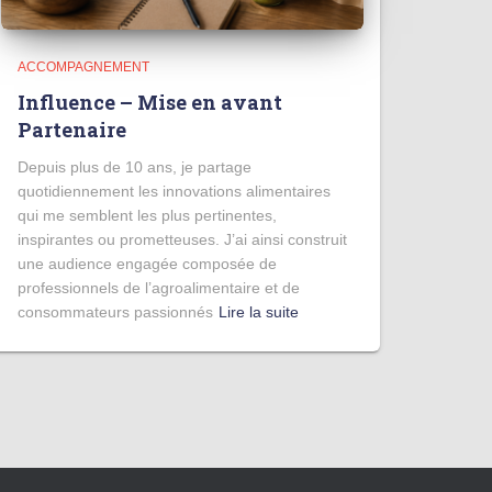
ACCOMPAGNEMENT
Influence – Mise en avant
Partenaire
Depuis plus de 10 ans, je partage
quotidiennement les innovations alimentaires
qui me semblent les plus pertinentes,
inspirantes ou prometteuses. J’ai ainsi construit
une audience engagée composée de
professionnels de l’agroalimentaire et de
consommateurs passionnés
Lire la suite