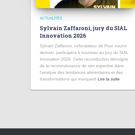
ACTUALITÉS
Sylvain Zaffaroni, jury du SIAL
Innovation 2026
Sylvain Zaffaroni, cofondateur de Pour nourrir
demain, participera à nouveau au jury du SIAL
Innovation 2026. Cette reconduction témoigne
de la reconnaissance de son expertise dans
l’analyse des tendances alimentaires et des
transformations qui marquent
Lire la suite