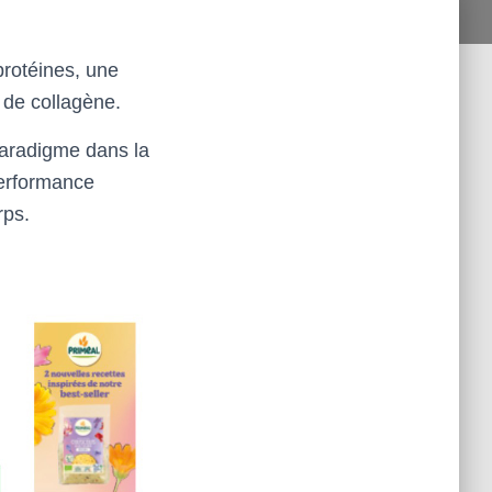
rotéines, une
 de collagène.
paradigme dans la
performance
rps.