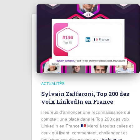
ACTUALITÉS
Sylvain Zaffaroni, Top 200 des
voix LinkedIn en France
Heureux d’annoncer une reconnaissance qui
compte : une place dans le Top 200 des voix
LinkedIn en France
Merci à toutes celles et
ceux qui lisent, commentent, challengent et
font vivre ces discussions au
Lire la suite