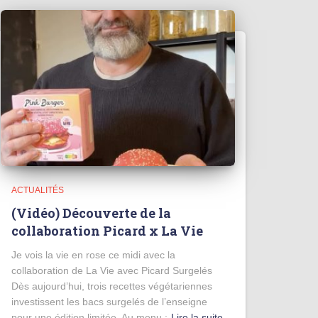
ACTUALITÉS
(Vidéo) Découverte de la
collaboration Picard x La Vie
Je vois la vie en rose ce midi avec la
collaboration de La Vie avec Picard Surgelés
Dès aujourd’hui, trois recettes végétariennes
investissent les bacs surgelés de l’enseigne
pour une édition limitée. Au menu :
Lire la suite