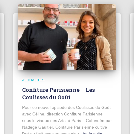
ACTUALITÉS
Confiture Parisienne – Les
Coulisses du Goût
Pour ce nouvel épisode des Coulisses du Goût
avec Céline, direction Confiture Parisienne
sous le viaduc des Arts à Paris. Cofondée par
Nadège Gaultier, Confiture Parisienne cultive
l’art du fruit avec un sens aigu
Lire la suite