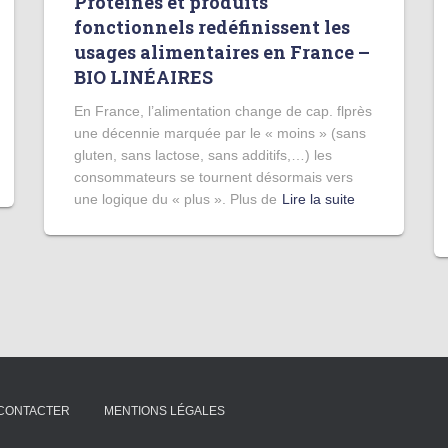
Protéines et produits
fonctionnels redéfinissent les
usages alimentaires en France –
BIO LINÉAIRES
En France, l’alimentation change de cap. flprès
une décennie marquée par le « moins » (sans
gluten, sans lactose, sans additifs,…) les
consommateurs se tournent désormais vers
une logique du « plus ». Plus de
Lire la suite
CONTACTER
MENTIONS LÉGALES