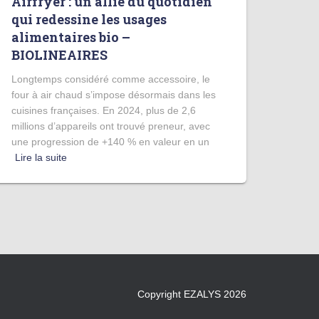
Airfryer : un allié du quotidien
qui redessine les usages
alimentaires bio –
BIOLINEAIRES
Longtemps considéré comme accessoire, le
four à air chaud s’impose désormais dans les
cuisines françaises. En 2024, plus de 2,6
millions d’appareils ont trouvé preneur, avec
une progression de +140 % en valeur en un
Lire la suite
Copyright EZALYS 2026