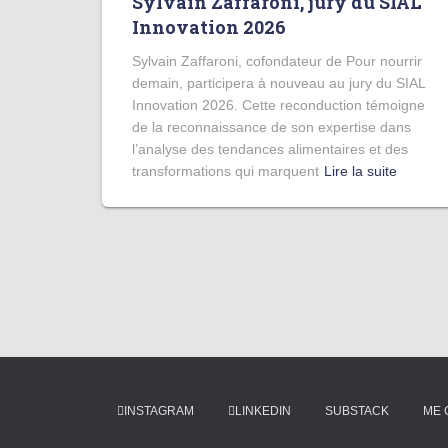
Sylvain Zaffaroni, jury du SIAL
Innovation 2026
Sylvain Zaffaroni, cofondateur de Pour nourrir
demain, participera à nouveau au jury du SIAL
Innovation 2026. Cette reconduction témoigne
de la reconnaissance de son expertise dans
l’analyse des tendances alimentaires et des
transformations qui marquent
Lire la suite
INSTAGRAM
LINKEDIN
SUBSTACK
ME 