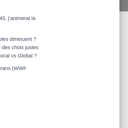
5, j’animerai la
oles diminuent ?
e des choix justes
Local vs Global ?
aurans (WWF