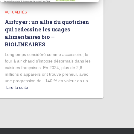
ACTUALITÉS
Airfryer : un allié du quotidien
qui redessine les usages
alimentaires bio –
BIOLINEAIRES
Longtemps considéré comme accessoire, le
four à air chaud s’impose désormais dans les
cuisines françaises. En 2024, plus de 2,6
millions d’appareils ont trouvé preneur, avec
une progression de +140 % en valeur en un
Lire la suite