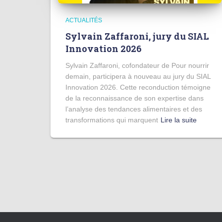
ACTUALITÉS
Sylvain Zaffaroni, jury du SIAL
Innovation 2026
Sylvain Zaffaroni, cofondateur de Pour nourrir
demain, participera à nouveau au jury du SIAL
Innovation 2026. Cette reconduction témoigne
de la reconnaissance de son expertise dans
l’analyse des tendances alimentaires et des
transformations qui marquent
Lire la suite