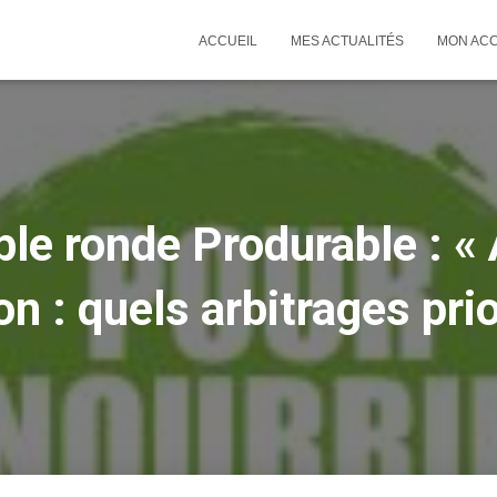
ACCUEIL
MES ACTUALITÉS
MON AC
le ronde Produrable : « 
n : quels arbitrages prio