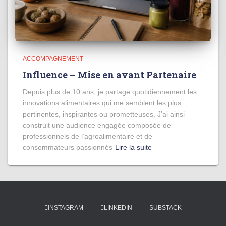
ACCOMPAGNEMENT
Influence – Mise en avant Partenaire
Depuis plus de 10 ans, je partage quotidiennement les
innovations alimentaires qui me semblent les plus
pertinentes, inspirantes ou prometteuses. J’ai ainsi
construit une audience engagée composée de
professionnels de l’agroalimentaire et de
consommateurs passionnés
Lire la suite
INSTAGRAM
LINKEDIN
SUBSTACK