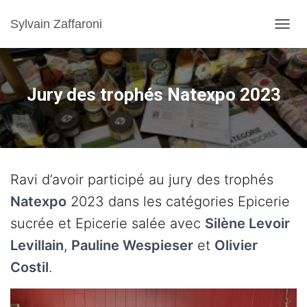
Sylvain Zaffaroni
TOGGL
Jury des trophés Natexpo 2023
Ravi d’avoir participé au jury des trophés 
Natexpo
 2023 dans les catégories Epicerie 
sucrée et Epicerie salée avec 
Silène Levoir 
Levillain
, 
Pauline Wespieser
 et 
Olivier 
Costil
. 