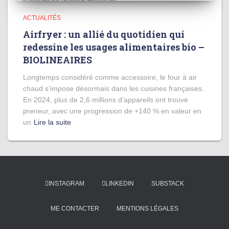
ACTUALITÉS
Airfryer : un allié du quotidien qui
redessine les usages alimentaires bio –
BIOLINEAIRES
Longtemps considéré comme accessoire, le four à air
chaud s’impose désormais dans les cuisines françaises.
En 2024, plus de 2,6 millions d’appareils ont trouvé
preneur, avec une progression de +140 % en valeur en
un
Lire la suite
INSTAGRAM
LINKEDIN
SUBSTACK
ME CONTACTER
MENTIONS LÉGALES