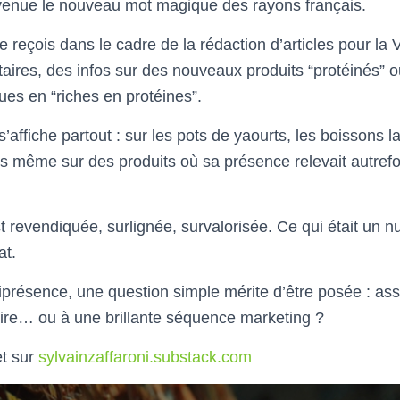
venue le nouveau mot magique des rayons français.
reçois dans le cadre de la rédaction d’articles pour la V
taires, des infos sur des nouveaux produits “protéinés” 
ues en “riches en protéines”.
affiche partout : sur les pots de yaourts, les boissons la
is même sur des produits où sa présence relevait autrefo
st revendiquée, surlignée, survalorisée. Ce qui était un 
at.
iprésence, une question simple mérite d’être posée : as
aire… ou à une brillante séquence marketing ?
et sur
sylvainzaffaroni.substack.com