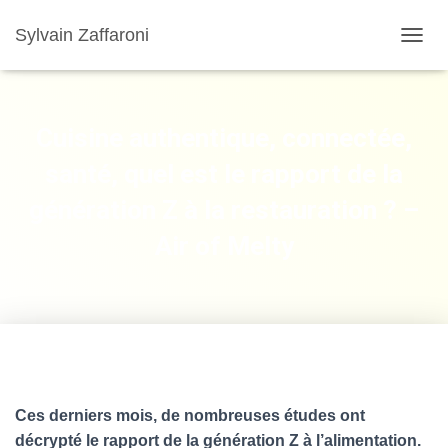
Sylvain Zaffaroni
TOGGL
Cuisine authentique, connectée,
santé, quel est le rapport de la
génération Z à la restauration ? –
Air of Melty
Ces derniers mois, de nombreuses études ont
décrypté le rapport de la génération Z à l’alimentation.