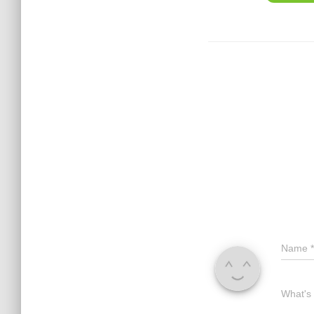
Name
*
What's