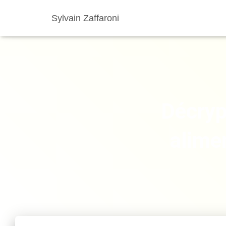
Sylvain Zaffaroni
Décryp
alime