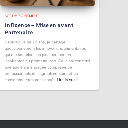
ACCOMPAGNEMENT
Influence – Mise en avant
Partenaire
Depuis plus de 10 ans, je partage
quotidiennement les innovations alimentaires
qui me semblent les plus pertinentes,
inspirantes ou prometteuses. J’ai ainsi construit
une audience engagée composée de
professionnels de l’agroalimentaire et de
consommateurs passionnés
Lire la suite