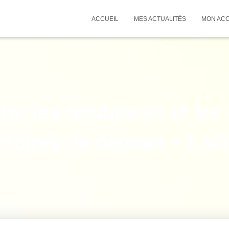
ACCUEIL
MES ACTUALITÉS
MON AC
ter les tendances et les
ntaires de demain – Lall