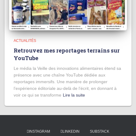
ACTUALITÉS
Retrouvez mes reportages terrains sur
YouTube
Le média la Veille des innovations alimentaires étend sa
présence avec une chaîne YouTube dédiée aux
reportages immersifs. Une manière de prolonger
l’expérience éditoriale au-delà de l’écrit, en donnant à
voir ce qui se transforme
Lire la suite
INSTAGRAM
LINKEDIN
SUBSTACK