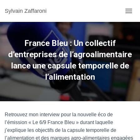
Sylvain Zaffaroni
TOGGL
France Bleu : Un collectif
d’entreprises de l’agroalimentaire
lance une capsule temporelle de
l’alimentation
Retrouvez mon interview pour la nouvelle éco de
l’émission « Le 6/9 France Bleu » durant laquelle
j’explique les objectifs de la capsule temporelle de
l’alimentation et des marques agro-alimentaires engagées