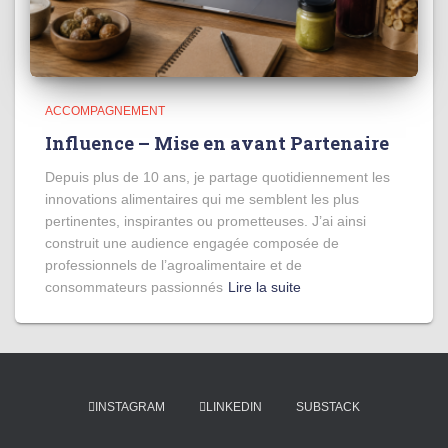
ACCOMPAGNEMENT
Influence – Mise en avant Partenaire
Depuis plus de 10 ans, je partage quotidiennement les
innovations alimentaires qui me semblent les plus
pertinentes, inspirantes ou prometteuses. J’ai ainsi
construit une audience engagée composée de
professionnels de l’agroalimentaire et de
consommateurs passionnés
Lire la suite
INSTAGRAM
LINKEDIN
SUBSTACK