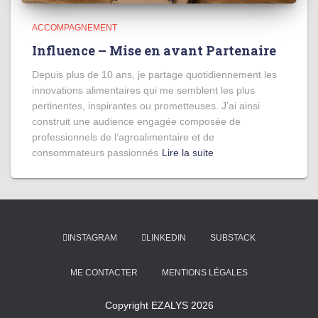
ACCOMPAGNEMENT
Influence – Mise en avant Partenaire
Depuis plus de 10 ans, je partage quotidiennement les
innovations alimentaires qui me semblent les plus
pertinentes, inspirantes ou prometteuses. J’ai ainsi
construit une audience engagée composée de
professionnels de l’agroalimentaire et de
consommateurs passionnés
Lire la suite
INSTAGRAM
LINKEDIN
SUBSTACK
ME CONTACTER
MENTIONS LÉGALES
Copyright EZALYS 2026