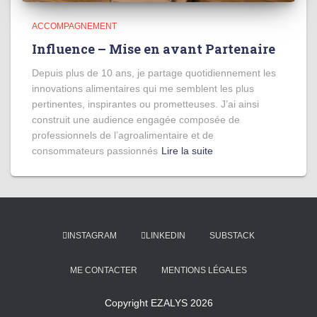
ACCOMPAGNEMENT
Influence – Mise en avant Partenaire
Depuis plus de 10 ans, je partage quotidiennement les
innovations alimentaires qui me semblent les plus
pertinentes, inspirantes ou prometteuses. J’ai ainsi
construit une audience engagée composée de
professionnels de l’agroalimentaire et de
consommateurs passionnés
Lire la suite
INSTAGRAM
LINKEDIN
SUBSTACK
ME CONTACTER
MENTIONS LÉGALES
Copyright EZALYS 2026