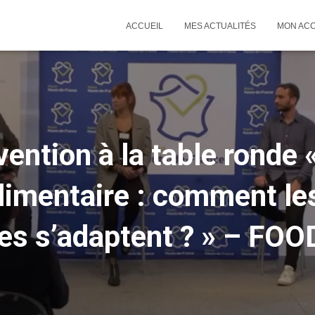
ACCUEIL
MES ACTUALITÉS
MON AC
vention à la table ronde 
limentaire : comment le
res s’adaptent ? » – FO