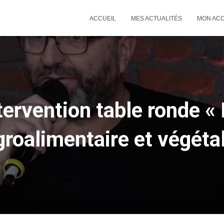
ACCUEIL
MES ACTUALITÉS
MON AC
tervention table ronde «
groalimentaire et végétal