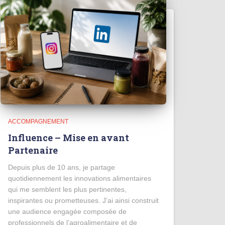
ACCOMPAGNEMENT
Influence – Mise en avant
Partenaire
Depuis plus de 10 ans, je partage
quotidiennement les innovations alimentaires
qui me semblent les plus pertinentes,
inspirantes ou prometteuses. J’ai ainsi construit
une audience engagée composée de
professionnels de l’agroalimentaire et de